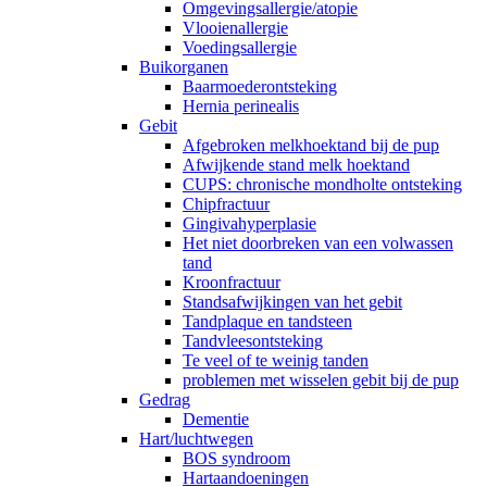
Omgevingsallergie/atopie
Vlooienallergie
Voedingsallergie
Buikorganen
Baarmoederontsteking
Hernia perinealis
Gebit
Afgebroken melkhoektand bij de pup
Afwijkende stand melk hoektand
CUPS: chronische mondholte ontsteking
Chipfractuur
Gingivahyperplasie
Het niet doorbreken van een volwassen
tand
Kroonfractuur
Standsafwijkingen van het gebit
Tandplaque en tandsteen
Tandvleesontsteking
Te veel of te weinig tanden
problemen met wisselen gebit bij de pup
Gedrag
Dementie
Hart/luchtwegen
BOS syndroom
Hartaandoeningen