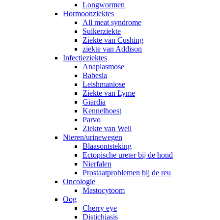
Longwormen
Hormoonziektes
All meat syndrome
Suikerziekte
Ziekte van Cushing
ziekte van Addison
Infectieziektes
Anaplasmose
Babesia
Leishmaniose
Ziekte van Lyme
Giardia
Kennelhoest
Parvo
Ziekte van Weil
Nieren/urinewegen
Blaasontsteking
Ectopische ureter bij de hond
Nierfalen
Prostaatproblemen bij de reu
Oncologie
Mastocytoom
Oog
Cherry eye
Distichiasis