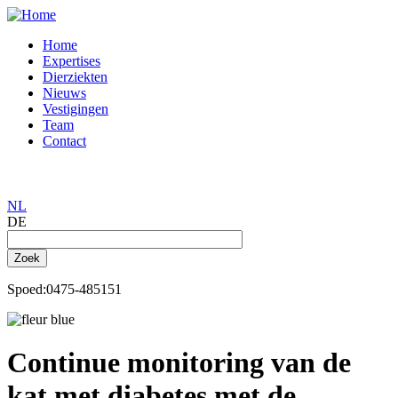
Ga
direct
Home
naar
Expertises
Hoofdnavigatie
de
Dierziekten
inhoud
Nieuws
Vestigingen
Team
Contact
MENU
NL
DE
Spoed:0475-485151
Afbeelding
Continue monitoring van de
kat met diabetes met de