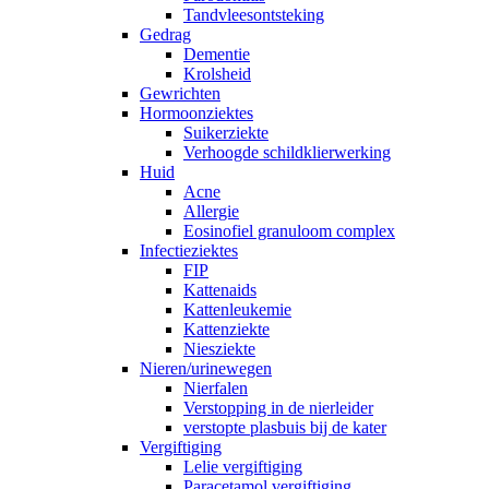
Tandvleesontsteking
Gedrag
Dementie
Krolsheid
Gewrichten
Hormoonziektes
Suikerziekte
Verhoogde schildklierwerking
Huid
Acne
Allergie
Eosinofiel granuloom complex
Infectieziektes
FIP
Kattenaids
Kattenleukemie
Kattenziekte
Niesziekte
Nieren/urinewegen
Nierfalen
Verstopping in de nierleider
verstopte plasbuis bij de kater
Vergiftiging
Lelie vergiftiging
Paracetamol vergiftiging