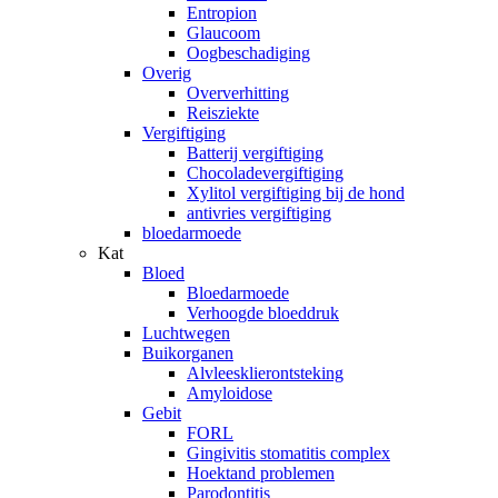
Entropion
Glaucoom
Oogbeschadiging
Overig
Oververhitting
Reisziekte
Vergiftiging
Batterij vergiftiging
Chocoladevergiftiging
Xylitol vergiftiging bij de hond
antivries vergiftiging
bloedarmoede
Kat
Bloed
Bloedarmoede
Verhoogde bloeddruk
Luchtwegen
Buikorganen
Alvleesklierontsteking
Amyloidose
Gebit
FORL
Gingivitis stomatitis complex
Hoektand problemen
Parodontitis