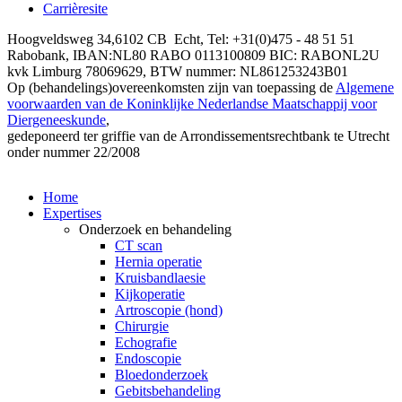
menu
Carrièresite
Hoogveldsweg 34,6102 CB Echt, Tel: +31(0)475 - 48 51 51
Rabobank, IBAN:NL80 RABO 0113100809 BIC: RABONL2U
kvk Limburg 78069629, BTW nummer: NL861253243B01
Op (behandelings)overeenkomsten zijn van toepassing de
Algemene
voorwaarden van de Koninklijke Nederlandse Maatschappij voor
Diergeneeskunde
,
gedeponeerd ter griffie van de Arrondissementsrechtbank te Utrecht
onder nummer 22/2008
Home
Expertises
Onderzoek en behandeling
CT scan
Hernia operatie
Kruisbandlaesie
Kijkoperatie
Artroscopie (hond)
Chirurgie
Echografie
Endoscopie
Bloedonderzoek
Gebitsbehandeling