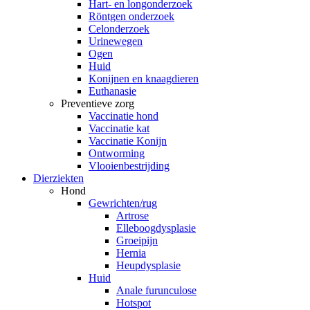
Hart- en longonderzoek
Röntgen onderzoek
Celonderzoek
Urinewegen
Ogen
Huid
Konijnen en knaagdieren
Euthanasie
Preventieve zorg
Vaccinatie hond
Vaccinatie kat
Vaccinatie Konijn
Ontworming
Vlooienbestrijding
Dierziekten
Hond
Gewrichten/rug
Artrose
Elleboogdysplasie
Groeipijn
Hernia
Heupdysplasie
Huid
Anale furunculose
Hotspot